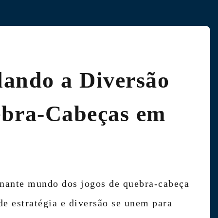
ando a Diversão
ebra-Cabeças em
nante mundo dos jogos de quebra-cabeça
de estratégia e diversão se unem para