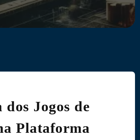
 dos Jogos de
na Plataforma