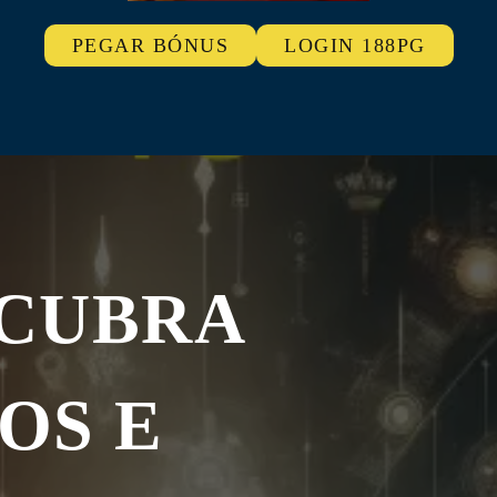
PEGAR BÓNUS
LOGIN 188PG
SCUBRA
OS E