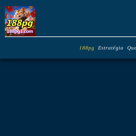
188pg
Estratégia
Que