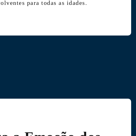
volventes para todas as idades.