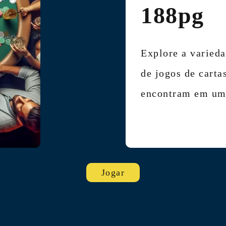
188pg
Explore a varieda
de jogos de carta
encontram em um 
Jogar