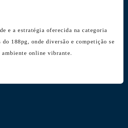
de e a estratégia oferecida na categoria
s do 188pg, onde diversão e competição se
ambiente online vibrante.