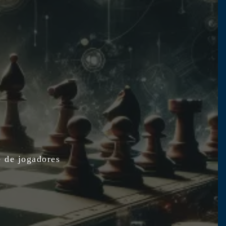
 de jogadores